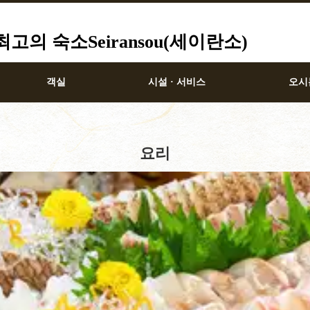
의 숙소Seiransou(세이란소)
객실
시설 · 서비스
오시
요리