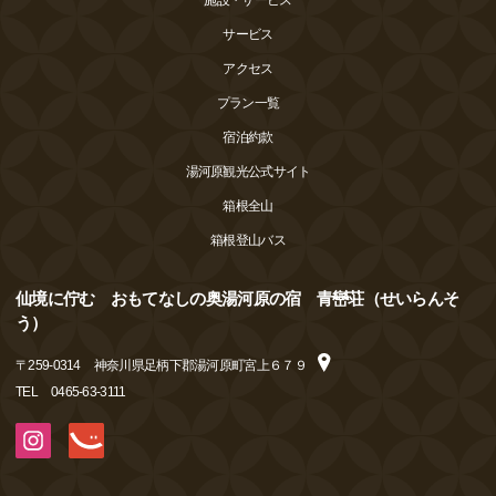
サービス
アクセス
プラン一覧
宿泊約款
湯河原観光公式サイト
箱根全山
箱根登山バス
仙境に佇む おもてなしの奥湯河原の宿 青巒荘（せいらんそ
う）
〒
259-0314
神奈川県足柄下郡湯河原町宮上６７９
TEL
0465-63-3111