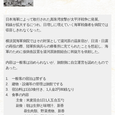
日本海軍によって敢行された真珠湾攻撃が太平洋戦争に発展。
戦線が拡大するにつれ、日増しに増えていく海軍戦傷者を病院では
収容しきれなくなった。
横須賀海軍病院ではその対策として湯河原の温泉宿が、日清・日露
の両役の際、陸軍疾病兵らの療養所に充てられたことを想起し、海
軍のために仮病舎設置を湯河原旅館組合に斡旋方を依頼した。
内容は一般客は泊められないが、旅館側に自立運営を認めたもので
あった。
1. 一般客の宿泊は禁ずる
2. 建物・設備等の管理は旅館でする
3. 宿泊料は1泊3食付き、1人金2円80銭なり
4. 食事の内容
主食：米麦混合1日1人五合五勺
副食：朝は生卵と味噌汁、新香
昼生肉類、野菜煮物、新香