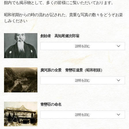
館内でも掲示物として、多くの皆様にご覧いただいております。
昭和初期からの時の流れが記された、貴重な写真の数々をどうぞお楽
しみください
創始者 高知尾健次郎翁
説明を読む
廣河原の全景 青巒荘遠景（昭和初頭）
説明を読む
青巒荘の命名
説明を読む