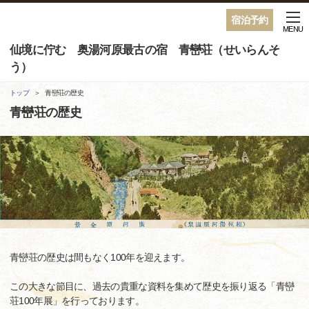
宿泊予約
MENU
仙境に佇む 奥湯河原最古の宿 青巒荘（せいらんそ
う）
トップ
青巒荘の歴史
青巒荘の歴史
青巒荘の歴史は間もなく100年を迎えます。
この大きな節目に、過去の貴重な資料を集めて歴史を振り返る「青巒
荘100年展」を行っております。