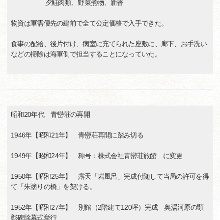
夕鮭肉類、野菜煮物、新香
物資は軍需優先の建前で全て公定価格で入手できた。
食事の配給、後片付け、病室に充てられた座敷に、廊下、お手洗い
などの掃除は海軍側で担当することになっていた。
昭和20年代 青巒荘の再開
1946年【昭和21年】 青巒荘再開に踏み切る
1949年【昭和24年】 称号：株式会社青巒荘旅館 に変更
1950年【昭和25年】 露天「岩風呂」完成付随して当局の許可を得
て「朱塗りの橋」を架ける。
1952年【昭和27年】 別館（2階建て120坪）完成 奥湯河原の顕
彰碑除幕式挙行